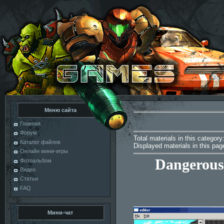
Меню сайта
Главная
Форум
Total materials in this category
Каталог файлов
Displayed materials in this pa
Онлайн мини-игры
Dangerous 
Фотоальбом
Видео
Статьи
FAQ
Мини-чат