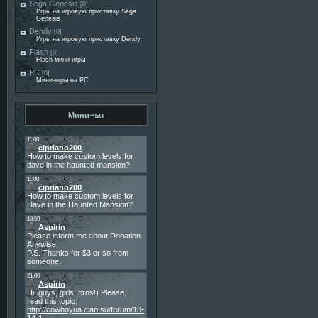
Sega Genesis
[0]
Игры на игровую приставку Sega
Genesis
Dendy
[0]
Игры на игровую приставку Dendy
Flash
[0]
Flash мини-игры
PC
[0]
Мини-игры на PC
Мини-чат