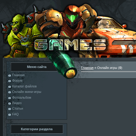
Меню сайта
Главная
»
Онлайн игры
(
0
)
Главная
Форум
Каталог файлов
Онлайн мини-игры
Фотоальбом
Видео
Статьи
FAQ
Категории раздела