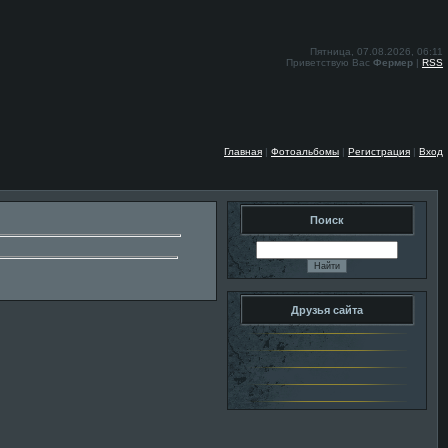
Пятница, 07.08.2026, 06:11
Приветствую Вас
Фермер
|
RSS
Главная
|
Фотоальбомы
|
Регистрация
|
Вход
Поиск
Друзья сайта