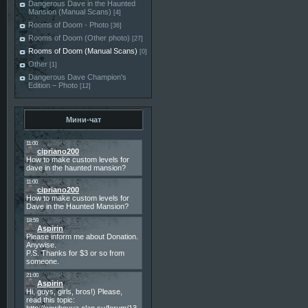
Dangerous Dave in the Haunted
Mansion (Manual Scans)
[4]
Rooms of Doom - Photo
[36]
Rooms of Doom (Other photo)
[27]
Rooms of Doom (Manual Scans)
[0]
Other
[1]
Dangerous Dave Champion's
Edition – Photo
[12]
Мини-чат