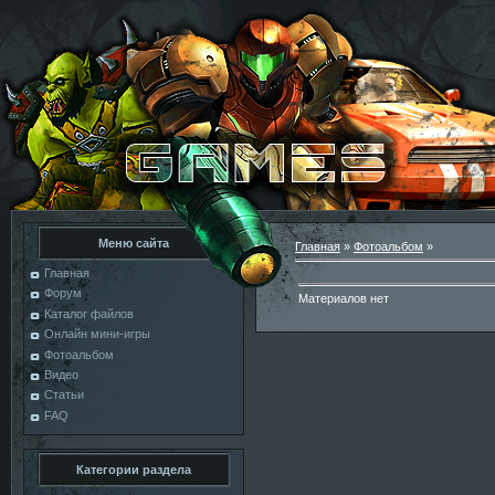
Меню сайта
Главная
»
Фотоальбом
»
Главная
Форум
Материалов нет
Каталог файлов
Онлайн мини-игры
Фотоальбом
Видео
Статьи
FAQ
Категории раздела