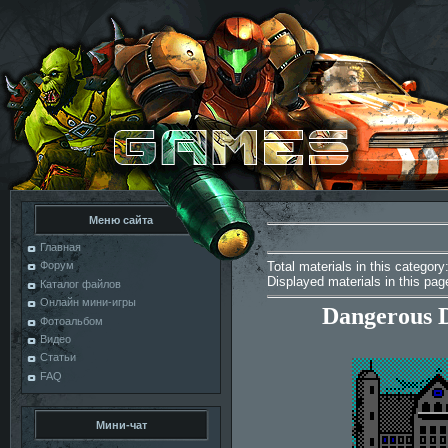
Меню сайта
Главная
Total materials in this category
Форум
Displayed materials in this pa
Каталог файлов
Онлайн мини-игры
Dangerous D
Фотоальбом
Видео
Статьи
FAQ
Мини-чат