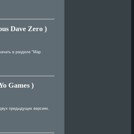
ous Dave Zero )
качать в разделе "Map
-Yo Games )
 двух предыдущих версиях.