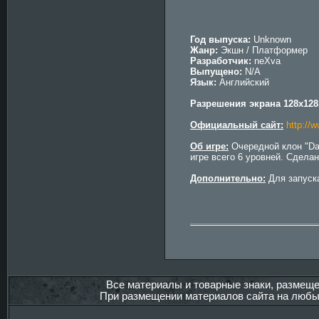
Год выпуска:
Unknown
Жанр:
Экшн / Платформер
Разработчик:
neXva
Выпущено:
N/A
Язык:
Английский
Разрешения экрана 128x128,
Официальный сайт:
http://
Об игре:
Очередной клон "Dan
игре всего 6 уровней. Сдела
Дополнительно:
Для запуска
Все материалы и товарные знаки, размещ
При размещении материалов сайта на любых