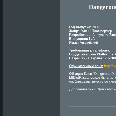
Dangerous 
Год выпуска:
2009
Жанр:
Экшн / Платформер
Разработчик:
Akniyazov Tim
Выпущено:
N/A
Язык:
Английский
Требования к телефону:
Поддержка Java Platform 2 M
Разрешения экрана 176x208
Официальный сайт:
http://
Об игре:
Клон "Dangerous Dav
MIDletPascal может быть исп
опубликованы вместе со сле
Дополнительно:
Для запуска