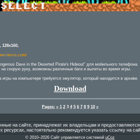
 128x160,
www.nexva.com/
gerous Dave in the Deserted Pirate's Hideout" для мобильного телефона. 
н на скорую руку, возможны различные баги и вылеты во время игры.
 игры на компьютере требуется эмулятор, который находится в архиве.
Download
Pages:
«
1
2
3
4
5
6
7
8
9
10
»
енные на сайте, принадлежат их владельцам и предоставляются
 ресурсах, настоятельно рекомендуется указать ссылку на сай
© 2010–2026
Сайт управляется системой
uCoz