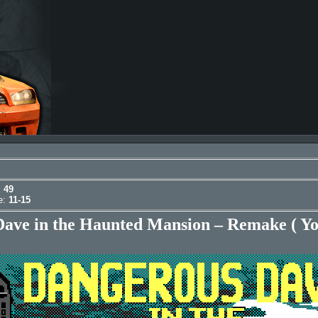
:
49
ge:
11-15
ave in the Haunted Mansion – Remake ( Y