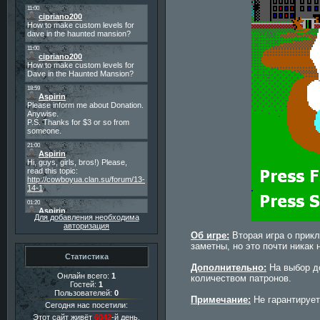
Для добавления необходима
авторизация
Об игре:
Вторая игра о прик
заметны, но это почти никак 
Статистика
Дополнительно:
На выбор до
Онлайн всего:
1
количеством патронов.
Гостей:
1
Пользователей:
0
Примечание:
Не гарантирует
Сегодня нас посетили:
Этот сайт живёт
6042
-й день.