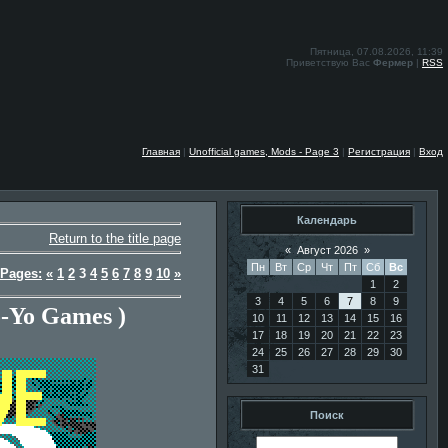
Пятница, 07.08.2026, 11:39
Приветствую Вас
Фермер
|
RSS
Главная
|
Unofficial games, Mods - Page 3
|
Регистрация
|
Вход
Календарь
Return to the title page
«
Август 2026
»
Пн
Вт
Ср
Чт
Пт
Сб
Вс
Pages:
«
1
2
3
4
5
6
7
8
9
10
»
1
2
3
4
5
6
7
8
9
o-Yo Games )
10
11
12
13
14
15
16
17
18
19
20
21
22
23
24
25
26
27
28
29
30
31
Поиск