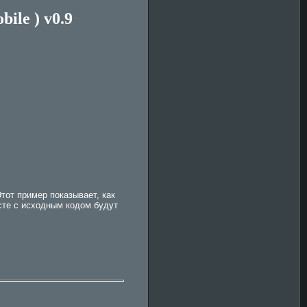
bile ) v0.9
Этот пример показывает, как
сте с исходным кодом будут