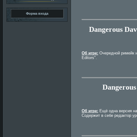
Форма входа
Dangerous Dave
Об игре:
Очередной римейк и
Editors".
Dangerous 
Об игре:
Ещё одна версия на
Содержит в себе редактор ур