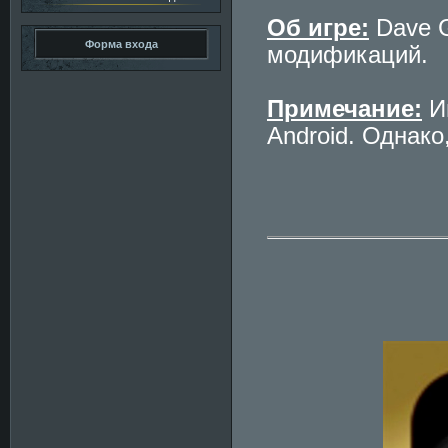
Об игре:
Dave G
Форма входа
модификаций.
Примечание:
Иг
Android. Однако