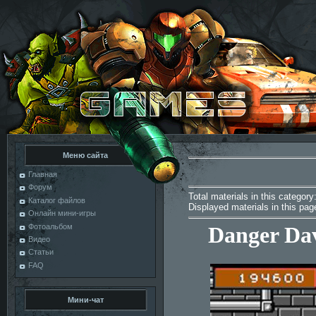
Меню сайта
Главная
Форум
Total materials in this category
Каталог файлов
Displayed materials in this pa
Онлайн мини-игры
Фотоальбом
Danger Dave
Видео
Статьи
FAQ
Мини-чат