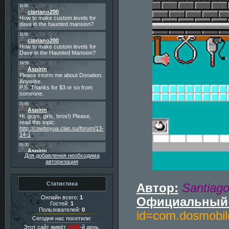
Для добавления необходима
авторизация
Статистика
Автор:
Santiago 
Онлайн всего:
1
Официальный 
Гостей:
1
Пользователей:
0
id=com.dosmobi
Сегодня нас посетили:
Этот сайт живёт
6045
-й день.